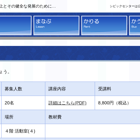
上とその健全な発展のために…
シビックセンターは
クセンター
みる
まなぶ
かり
ょう。
募集人数
講座内容
受講料
20名
詳細はこちら(PDF)
8,800円（税込）
場所
教材費
４階 活動室(４)