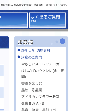
公益財団法人 徳島市文化振興公社が管理・運営しております。
る
かう
よくあるご質問
雑学大学-徳島専科-
講座のご案内
やさしいストレッチヨガ
はじめてのウクレレ(金・夜
間)
書道を楽しむ
墨絵・彩墨画
アメリカンフラワー教室
健康ヨガ A・B
美容・健康・美顔ヨガ