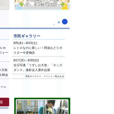
市民ギャラリー
8/5(水)～8/15(土)
 in
レトロなのに新しい！阿波おどりポ
フォー
スター今昔物語
8/17(月)～8/30(日)
全日写連「うずしお大使」「キッズ
８月例
ダンス」撮影会入選作品展
上映会
市民ギャラリー イベント一覧をみる
ックセ
どり」
覧をみる
策