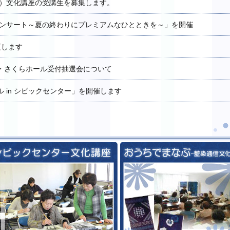
月）文化講座の受講生を募集します。
コンサート～夏の終わりにプレミアムなひとときを～」を開催
更します
・さくらホール受付抽選会について
 in シビックセンター」を開催します
学大学～徳島専科～
シビックセンター文化講座