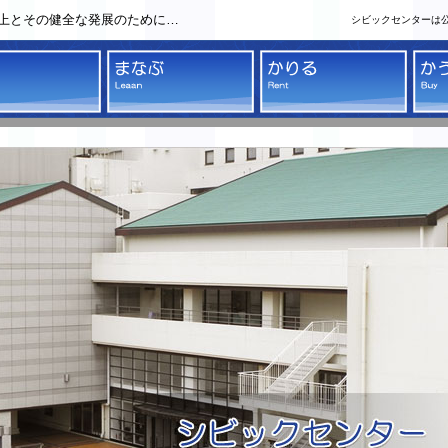
上とその健全な発展のために…
シビックセンターは
クセンター
みる
まなぶ
かり