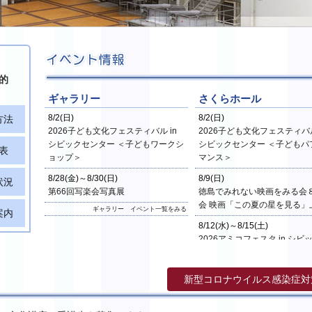
的
ギャラリー
さくらホール
方法
8/2(日)
8/2(日)
2026子ども文化フェスティバル in
2026子ども文化フェスティバル
シビックセンター ＜子どもワークシ
シビックセンター ＜子どもパ
表
ョップ＞
マンス＞
8/28(金)～8/30(日)
8/9(日)
状況
第66回写楽会写真展
徳島でみれない映画をみる会
会 映画「この夏の星を見る」
ギャラリー イベント一覧をみる
案内
8/12(水)～8/15(土)
2026アミコフェスタ in シビ
ンター「真昼に楽しむ阿波お
さくらホール イベント一
新型コロナウイルス感染症対