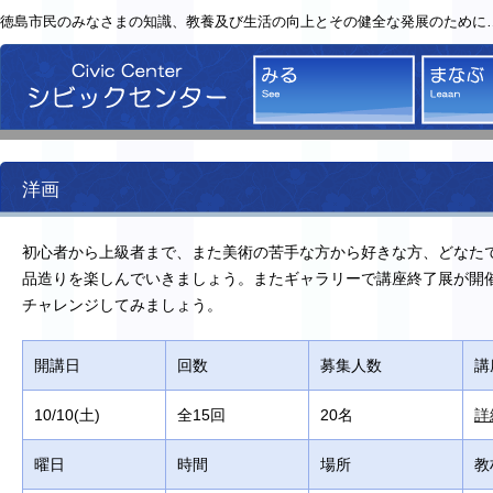
徳島市民のみなさまの知識、教養及び生活の向上とその健全な発展のために
シビックセンター
みる
洋画
初心者から上級者まで、また美術の苦手な方から好きな方、どなた
品造りを楽しんでいきましょう。またギャラリーで講座終了展が開
チャレンジしてみましょう。
開講日
回数
募集人数
講
10/10(土)
全15回
20名
詳
曜日
時間
場所
教