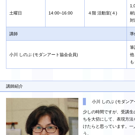
1
土曜日
14:00~16:00
４階 活動室(４)
材
対
講師
準
筆
小川 しのぶ (モダンアート協会会員)
他
も
講師紹介
小川 しのぶ (モダン
少しの時間ですが、受講生
ちを大切にして、表現方法
けたらと思っています。一
う。