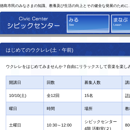
徳島市民のみなさまの知識、教養及び生活の向上とその健全な発展のために
シビックセンター
みる
はじめてのウクレレ(土・午前)
ウクレレをはじめてみませんか？自由にリラックスして音楽を楽し
開講日
回数
募集人数
講
10/10(土)
全12回
15名
詳
曜日
時間
場所
教
シビックセンター
土曜日
10:30～12:00
8
4階 活動室(２)