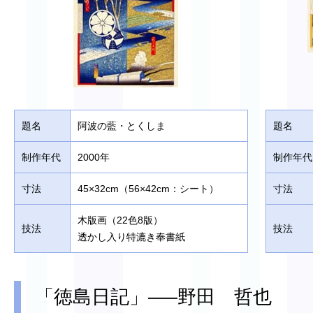
題名
阿波の藍・とくしま
題名
制作年代
2000年
制作年代
寸法
45×32cm（56×42cm：シート）
寸法
木版画（22色8版）
技法
技法
透かし入り特漉き奉書紙
「徳島日記」—–野田 哲也