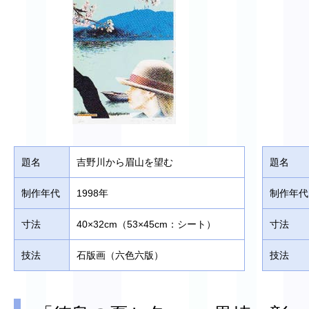
題名
吉野川から眉山を望む
題名
制作年代
1998年
制作年代
寸法
40×32cm（53×45cm：シート）
寸法
技法
石版画（六色六版）
技法