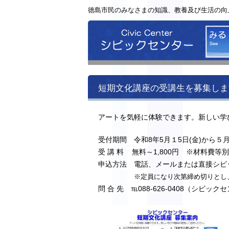
徳島市民のみなさまの知識、教養及び生活の向
シビッ
短期文化講座の受講生を募集しま
アートを気軽に体験できます。新しい学
受付期間 令和8年5月１5日(金)から５月
受 講 料 無料～1,800円 ※材料費等
申込方法 電話、メールまたは直接シビ
※定員になり次第締め切りとし
問 合 先 ℡088-626-0408（シビック