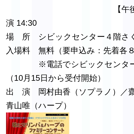
【午後の部】 開場 
演 14:30
場 所 シビックセンター４階さ
入場料 無料（要申込み：先着各
※電話でシビックセンターへ
（10月15日から受付開始）
出 演 岡村由香（ソプラノ）／
青山唯（ハープ）