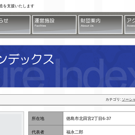
造を支援いたします
団法人 徳島市文化振興公社
お知らせ
運営施設
財団
カテゴリ:
ソーシ
所在地
徳島市北田宮2丁目6-37
代表者
福永二郎