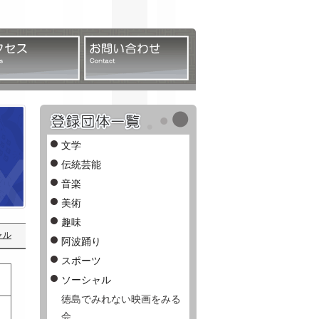
案内
アクセス
お問い合わせ
カルチャーインデックス ジャンル別
文学
伝統芸能
音楽
美術
趣味
ャル
阿波踊り
スポーツ
ソーシャル
徳島でみれない映画をみる
会