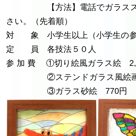
【方法】電話でガラススタ
さい。（先着順）
対 象 小学生以上（小学生の参
定 員 各技法５０人
参 加 費 ①切り絵風ガラス絵 2,
②ステンドガラス風絵画 1
③ガラス砂絵 770円