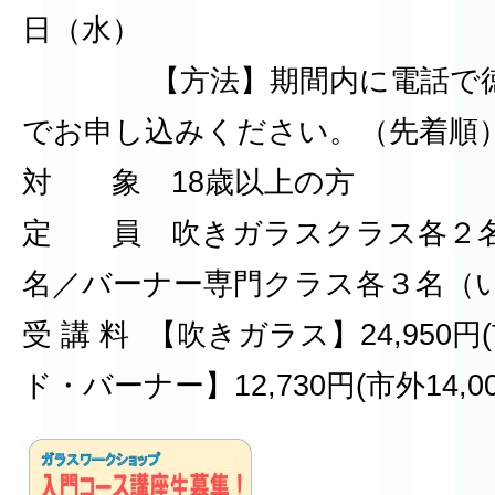
日（水）
【方法】期間内に電話で徳
でお申し込みください。（先着順
対 象 18歳以上の方
定 員 吹きガラスクラス各２
名／バーナー専門クラス各３名（
受 講 料 【吹きガラス】24,950円(
ド・バーナー】12,730円(市外14,00