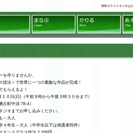
徳島ガラススタジオは
ラススタジオ
みる
まなぶ
かり
ーを作りませんか。
ス技法＞で世界に一つの素敵な作品が完成！
でもらえるよ！
月１０日(日)（午前９時から午後３時３０分まで）
町中須 78-4）
タジオまでお申し込みください。
も～大人
年生～大人（中学生以下は保護者同伴）
ステンドグラス技法 2,200円