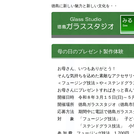
徳島に新しい魅力と新しい文化を・・
徳島ガ
母の日のプレゼント製作体験
お母さん、いつもありがとう！
そんな気持ちを込めた素敵なアクセサリ
＜フュージング技法＞や＜ステンドグラ
お母さんにプレゼントすればきっと喜ん
開催日時 令和８年３月１５日(日)～５
開催場所 徳島ガラススタジオ（徳島市勝占
応募方法 期間中に電話で徳島ガラスス
対 象 「フュージング技法」 子ど
「ステンドグラス技法」 小学４
参 加 費 フュージング技法 1,700円, 