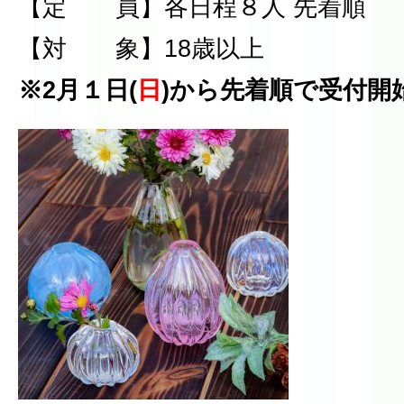
【定 員】各日程８人 先着順
【対 象】18歳以上
※2月１日(
日
)から先着順で受付開