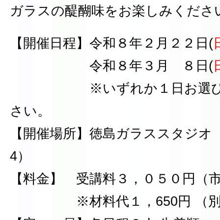
ガラスの醍醐味をお楽しみくださ
【開催日程】令和８年２月２２日(
令和８年３月 ８日(
※いずれか１日お選びい
さい。
【開催場所】徳島ガラススタジオ（徳
4）
【料金】 受講料３，０５０円（市外
※材料代１，650円 （別