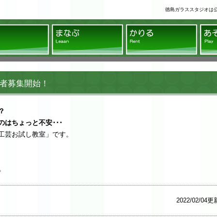
徳島ガラススタジオは
ラススタジオ
みる
まなぶ
かり
者募集開始！
？
はちょっと不安･･･
工芸お試し教室」です。
。
2022/02/04更