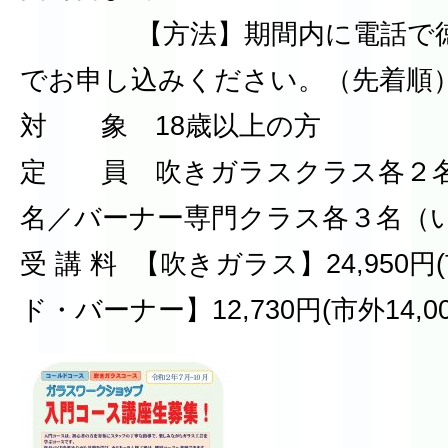
【方法】期間内に電話で徳
でお申し込みください。（先着順
対 象 18歳以上の方
定 員 吹きガラスクラス各２
名／バーナー専門クラス各３名（
受 講 料 【吹きガラス】24,950円(
ド・バーナー】12,730円(市外14,00