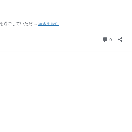
「シ
を過ごしていただ …
続きを読む
ビ
ッ
コメント
0
ク
プ
レ
ミ
ア
ム
☆
コ
ン
サ
ー
ト」
を
開
催